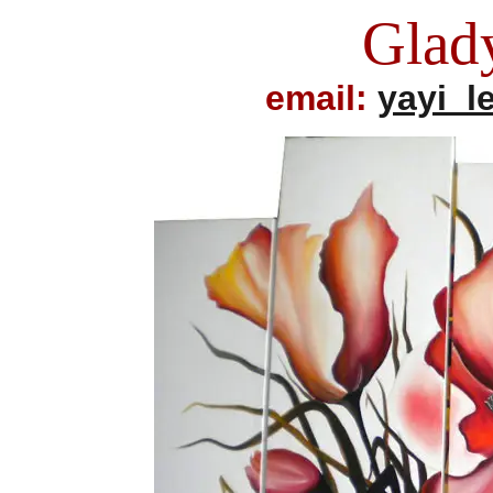
Glad
email:
yayi_l