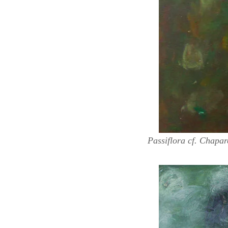
Passiflora cf. Chapa