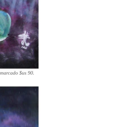
nmarcado $us 90.