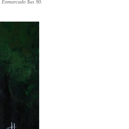
a. Enmarcado $us 90.