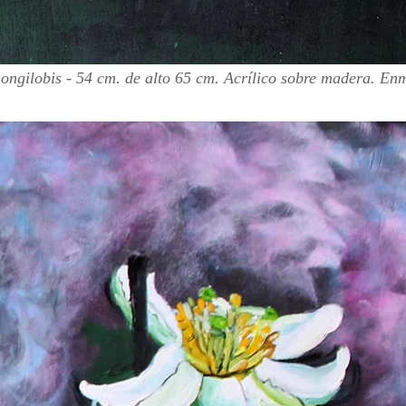
 Longilobis - 54 cm. de alto 65 cm. Acrílico sobre madera. En