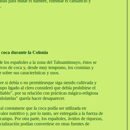
adas para matar el hambre, eliminar el cansancio y
.
 coca durante la Colonia
e los españoles a la zona del Tahuantinsuyo, éstos se
tivos de coca y, desde muy temprano, los cronistas y
sobre sus características y usos.
e si debía o no permitirseque siga siendo cultivada y
upo ligado al clero consideró que debía prohibirse el
diablo", por su relación con prácticas mágico-religiosa
idolatrías" quería hacer desaparecer.
al constatarse que la coca podía ser utilizada en
valor nutritivo y, por lo tanto, ser entregada a la fuerza de
campo. Por otra parte, los españoles, ávidos de riquezas,
cialización podían convertirse en otras fuentes de