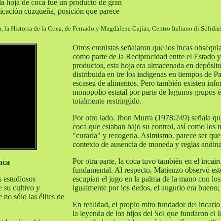
la hoja de coca fue un producto de gran
micación cuzqueña, posición que parece
a, la Historia de la Coca, de Fernado y Magdalena Cajías, Centro Italiano di Solida
Otros cronistas señalaron que los incas obsequi
como parte de la Reciprocidad entre el Estado 
productos, esta hoja era almacenada en depósitos
distribuida en tre los indigenas en tiempos de P
escasez de alimentos. Pero también existen info
monopolio estatal por parte de lagunos grupos é
totalmente restringido.
Por otro lado. Jhon Murra (1978:249) señala que
coca que estaban bajo su control, así como los 
"curarla" y recogerla. Asimismo. parece ser que
contexto de ausencia de moneda y reglas andina
Por otra parte, la coca tuvo también en el incai
nca
fundamental. Al respecto, Matienzo observó este
s estudiosos
escupían el jugo en la palma de la mano con los 
 su cultivo y
igualmente por los dedos, el augurio era bueno;
no sólo las élites de
En realidad, el propio mito fundador del incario 
la leyenda de los hijos del Sol que fundaron el