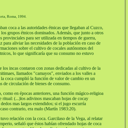
rieta, Roma, 1994.
aban coca a las autoridades étnicas que llegaban al Cuzco,
y los grupos étnicos dominados. Además, que junto a otros
 provinciales para ser utilizada en tiempos de guerra,
az para aliviar las necesidades de la población en caso de
rmaciones sobre el cultivo de cocales autónomos del
tnicos, lo que significaría que su consumo no estuvo
 los incas contaron con zonas dedicadas al cultivo de la
mitimaes, llamados "camayos", enviados a los valles a
 la coca cumplió la función de valor de cambio en un
s de circulación de bienes de consumo.
ro, como en épocas anteriores, una función mágico-religioa
 ritual: (...)los adivinos mascaban hojas de cocay
dedos mas largos extendidos; si el jugo escurría
 caso contrario, era malo (Martín 1983:20).
tuvo relación con la coca. Garcilaso de la Vega, al relatar
 Imperio, señaló que éstos habían ofrendado hojas de coca