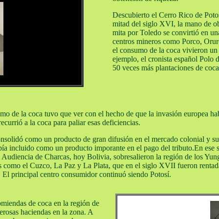
Descubierto el Cerro Rico de Poto
mitad del siglo XVI, la mano de ob
mita por Toledo se convirtió en un
centros mineros como Porco, Oruro
el consumo de la coca vivieron un
ejemplo, el cronista español Pol
50 veces más plantaciones de coca 
mo de la coca tuvo que ver con el hecho de que la invasión europea ha
ecurrió a la coca para paliar esas deficiencias.
consolidó como un producto de gran difusión en el mercado colonial y su 
abía incluido como un producto imporante en el pago del tributo.En ese 
 la Audiencia de Charcas, hoy Bolivia, sobresalieron la región de los Yu
s como el Cuzco, La Paz y La Plata, que en el siglo XVII fueron rentad
l principal centro consumidor continuó siendo Potosí.
miendas de coca en la región de
erosas haciendas en la zona. A