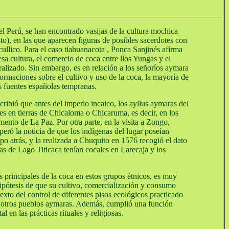
el Perú, se han encontrado vasijas de la cultura mochica
to), en las que aparecen figuras de posibles sacerdotes con
acullico. Para el caso tiahuanacota , Ponca Sanjinés afirma
sa cultura, el comercio de coca entre llos Yungas y el
ralizado. Sin embargo, es en relación a los señoríos aymara
ormaciones sobre el cultivo y uso de la coca, la mayoría de
s fuentes españolas tempranas.
cribió que antes del imperio incaico, los ayllus aymaras del
es en tierras de Chicaloma o Chicaruma, es decir, en los
ento de La Paz. Por otra parte, en la visita a Zongo,
peró la noticia de que los indígenas del lugar poseían
o atrás, y la realizada a Chuquito en 1576 recogió el dato
as de Lago Titicaca tenían cocales en Larecaja y los
 principales de la coca en estos grupos étnicos, es muy
hipótesis de que su cultivo, comercialización y consumo
texto del control de diferentes pisos ecológicos practicado
y otros pueblos aymaras. Además, cumplió una función
l en las prácticas rituales y religiosas.