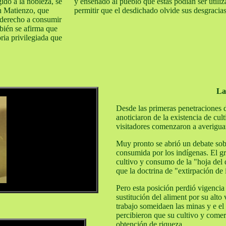
ido a la nobleza, se
y enseñado al pueblo que éstas podían ser utiliz
n Matienzo, que
permitir que el desdichado olvide sus desgracias
l derecho a consumir
mbién se afirma que
ria privilegiada que
La
Desde las primeras penetraciones d
anoticiaron de la existencia de cul
visitadores comenzaron a averiguar 
Muy pronto se abrió un debate sobr
consumida por los indígenas. El gr
cultivo y consumo de la "hoja del 
que la doctrina de "extirpación de 
Pero esta posición perdió vigencia 
sustitución del aliment por su alto 
trabajo someidaen las minas y e el 
percibieron que su cultivo y comer
obtención de riqueza.