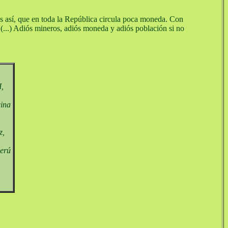
es así, que en toda la República circula poca moneda. Con
e (...) Adiós mineros, adiós moneda y adiós población si no
I,
cina
z,
Perú