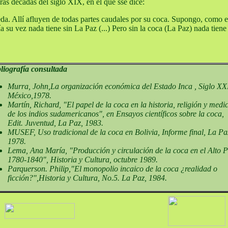
as décadas del siglo XIX, en el que sse dice:
eda. Allí afluyen de todas partes caudales por su coca. Supongo, como 
a su vez nada tiene sin La Paz (...) Pero sin la coca (La Paz) nada tien
liografía consultada
Murra, John,La organización económica del Estado Inca , Siglo XX
México,1978.
Martín, Richard, "El papel de la coca en la historia, religión y medi
de los indios sudamericanos", en Ensayos científicos sobre la coca,
Edit. Juventud, La Paz, 1983.
MUSEF, Uso tradicional de la coca en Bolivia, Informe final, La Pa
1978.
Lema, Ana María, "Producción y circulación de la coca en el Alto 
1780-1840", Historia y Cultura, octubre 1989.
Parquerson. Philip,"El monopolio incaico de la coca ¿realidad o
ficción?",Historia y Cultura, No.5. La Paz, 1984.