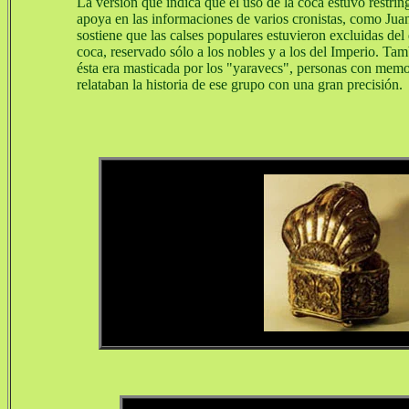
La versión que indica que el uso de la coca estuvo restring
apoya en las informaciones de varios cronistas, como Jua
sostiene que las calses populares estuvieron excluidas de
coca, reservado sólo a los nobles y a los del Imperio. Ta
ésta era masticada por los "yaravecs", personas con memo
relataban la historia de ese grupo con una gran precisión.