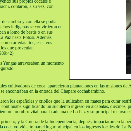
yendo sus propios cocales e
achi, contaron, a su vez, con
r de cambio y con ella se podía
chos indígenas se convirtieron en
ban a lomo de bestis o en sus
La Paz hasta Potosí. Además,
, como arredatarios, esclavos
 los que provenían
989:42).
 los Yungas atravesaban un momento
egurado.
onales cultivadoras de coca, aparecieron plantaciones en las misiones d
e se encontraban en la entrada del Chapare cochabambino.
ron los españoles y criollos que la utilizaban en mates para curar resfr
 continuaba significando un suculento ingreso en alcabalas, diezmos, pr
 siempre un rubro vital para la aduana de La Paz y su principal recurso 
, primero, y la Guerra de la Independencia, depués, impactaron en la pé
 coca volvió a tomar el lugar principal en los ingresos locales de La Pa