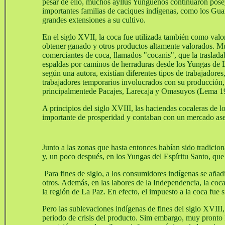
pesar de ello, muchos ayllus Yungueños continuaron pose
importantes familias de caciques indígenas, como los Guar
grandes extensiones a su cultivo.
En el siglo XVII, la coca fue utilizada también como valo
obtener ganado y otros productos altamente valorados. Mu
comerciantes de coca, llamados "cocanis", que la traslada
espaldas por caminos de herraduras desde los Yungas de 
según una autora, existían diferentes tipos de trabajadores
trabajadores temporarios involucrados con su producción,
principalmentede Pacajes, Larecaja y Omasuyos (Lema 1
A principios del siglo XVIII, las haciendas cocaleras de
importante de prosperidad y contaban con un mercado as
Junto a las zonas que hasta entonces habían sido tradici
y, un poco después, en los Yungas del Espíritu Santo, qu
Para fines de siglo, a los consumidores indígenas se añadie
otros. Además, en las labores de la Independencia, la coca
la región de La Paz. En efecto, el impuesto a la coca fue
Pero las sublevaciones indígenas de fines del siglo XVIII
periodo de crisis del producto. Sim embargo, muy pronto la