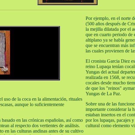
Por ejemplo, en el norte d
(500 años después de Cris
la mejilla dilatada por el 
que en cuarto periodo de e
altiplano ya se había gene
que se encuentran más inf
las cuales provienen de la
El cronista Garcia Diez es
reino Lupaqa tenían cocal
Yungas del actual departem
realizada en 1568, se recu
cocales desde mucho tiemp
de que los "reinos" aymar
Yungas de La Paz.
l uso de la coca en la alimentación, rituales
Sobre una de las funciones
 escasas, aunque lo suficientemente
importante considerar la 
estaban insertos en el con
n basado en las crónicas españolas, así como
por los lupaqas, pacajes 
tean al respecto dos vertientes de análisis.
cultural como elemento vita
o en las culturas andinas antes de su cultivo